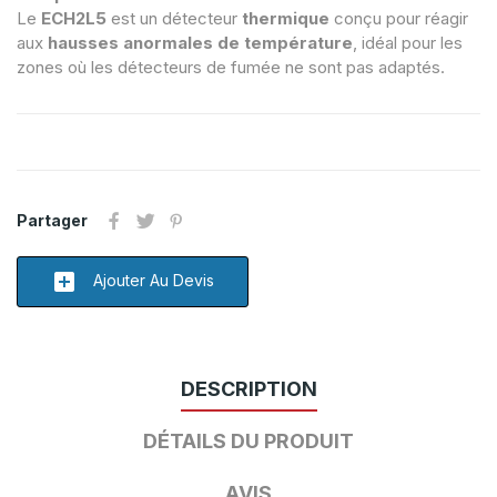
Le
ECH2L5
est un détecteur
thermique
conçu pour réagir
aux
hausses anormales de température
, idéal pour les
zones où les détecteurs de fumée ne sont pas adaptés.
Partager
add_box
Ajouter Au Devis
DESCRIPTION
DÉTAILS DU PRODUIT
AVIS