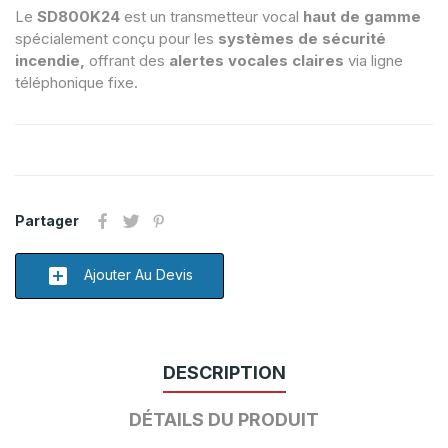
Le
SD800K24
est un transmetteur vocal
haut de gamme
spécialement conçu pour les
systèmes de sécurité
incendie,
offrant des
alertes vocales claires
via ligne
téléphonique fixe.
Partager
add_box
Ajouter Au Devis
DESCRIPTION
DÉTAILS DU PRODUIT