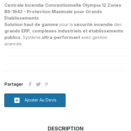
Centrale Incendie Conventionnelle Olympia 12 Zones
BS-1642 - Protection Maximale pour Grands
Établissements
Solution haut de gamme
pour la
sécurité incendie
des
grands ERP, complexes industriels et établissements
publics
. Système
ultra-performant
avec gestion
avancée.
Partager
add_box
Ajouter Au Devis
DESCRIPTION