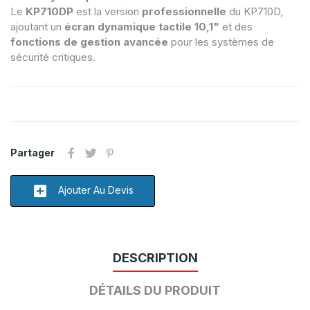
Le
KP710DP
est la version
professionnelle
du KP710D,
ajoutant un
écran dynamique tactile 10,1"
et des
fonctions de gestion avancée
pour les systèmes de
sécurité critiques.
Partager
add_box
Ajouter Au Devis
DESCRIPTION
DÉTAILS DU PRODUIT