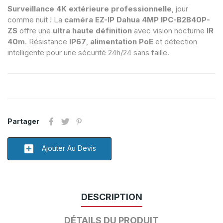
Surveillance 4K extérieure professionnelle
, jour
comme nuit ! La
caméra EZ-IP Dahua 4MP IPC-B2B40P-
ZS
offre une
ultra haute définition
avec vision nocturne
IR
40m
. Résistance
IP67
,
alimentation PoE
et détection
intelligente pour une sécurité 24h/24 sans faille.
Partager
add_box
Ajouter Au Devis
DESCRIPTION
DÉTAILS DU PRODUIT