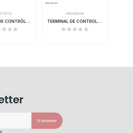
KTECO
HIKVISION
SYSTÈME DE CONTRÔLE D'ACCÈS ZKTeco F22 |...
TERMINAL DE CONTROLE D'ACCES HIKVISION DS-K1T802E
etter
S’abonner
t.