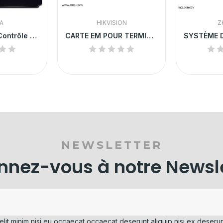
A
HIKVISION
Z
SIGMA Multi - Contrôle d'Accès Biométrique...
CARTE EM POUR TERMINAL DE CONTROLE D'ACCES...
NEWSLETTER
nez-vous à notre Newsl
elit minim nisi eu occaecat occaecat deserunt aliquip nisi ex deserun