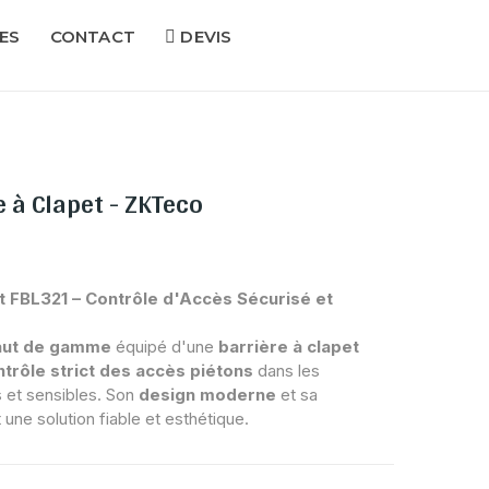
ES
CONTACT
DEVIS
e à Clapet - ZKTeco
t FBL321 – Contrôle d'Accès Sécurisé et
aut de gamme
équipé d'une
barrière à clapet
ntrôle strict des accès piétons
dans les
 et sensibles. Son
design moderne
et sa
 une solution fiable et esthétique.