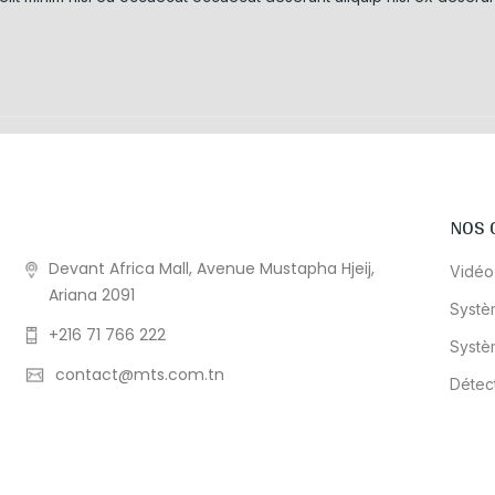
NOS 
Devant Africa Mall, Avenue Mustapha Hjeij,
Vidéo
Ariana 2091
Systè
+216 71 766 222
Systè
contact@mts.com.tn
Détec