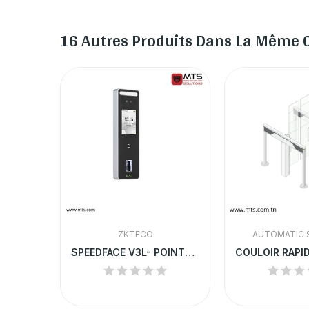
16 Autres Produits Dans La Même C
ZKTECO
AUTOMATIC 
SIGMA Multi - Contrôle d'Accès Biométrique...
SPEEDFACE V3L- POINTEUSE A RECONNAISSANCE...