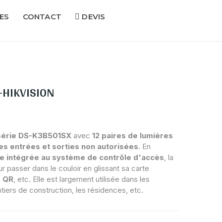
ES
CONTACT
DEVIS
e-HIKVISION
 série DS-K3B501SX
avec
12 paires de lumières
es entrées et sorties non autorisées
. En
te intégrée au système de contrôle d'accès
, la
ur passer dans le couloir en glissant sa carte
 QR
, etc. Elle est largement utilisée dans les
ntiers de construction, les résidences, etc.