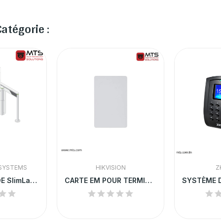
atégorie :
SYSTEMS
HIKVISION
Z
COULOIR RAPIDE SlimLane 940
CARTE EM POUR TERMINAL DE CONTROLE D'ACCES...