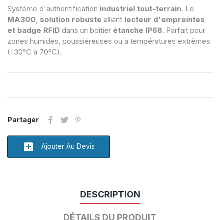
Système d'authentification
industriel tout-terrain
. Le
MA300
,
solution robuste
alliant
lecteur d'empreintes
et badge RFID
dans un boîtier
étanche IP68
. Parfait pour
zones humides, poussiéreuses ou à températures extrêmes
(-30°C à 70°C).
Partager
add_box
Ajouter Au Devis
DESCRIPTION
DÉTAILS DU PRODUIT