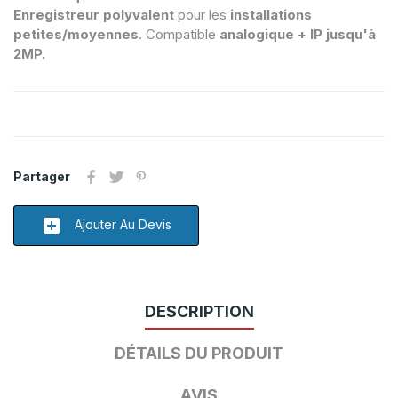
Enregistreur polyvalent
pour les
installations
petites/moyennes
. Compatible
analogique + IP jusqu'à
2MP.
Partager
add_box
Ajouter Au Devis
DESCRIPTION
DÉTAILS DU PRODUIT
AVIS