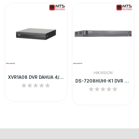
HIKVISION
XVR1A08 DVR DAHUA 4/8 CHANNEL 1U H.264
DS-7208HUHI-K1 DVR HIKVISION 8 CHANNEL TURBO...