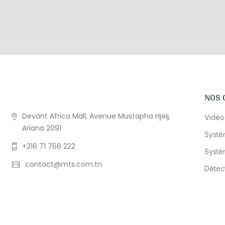
NOS 
Devant Africa Mall, Avenue Mustapha Hjeij,
Vidéo
Ariana 2091
Systè
+216 71 766 222
Systè
contact@mts.com.tn
Détec