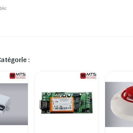
blic
atégorie :