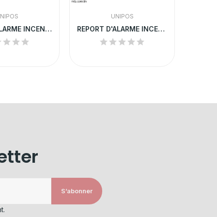
NIPOS
UNIPOS
SIRÈNE D'ALARME INCENDIE ADRESSABLE AVEC FLASH...
REPORT D'ALARME INCENDIE POUR LES CENTRALES...
etter
S’abonner
t.