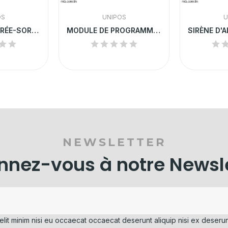
OS
UNIPOS
U
MODULE D’ENTRÉE-SORTIE UNIPOS | FD7203(1E/1S)
MODULE DE PROGRAMMATION RSLAN | CENTRALE...
NEWSLETTER
nez-vous à notre Newsl
elit minim nisi eu occaecat occaecat deserunt aliquip nisi ex deserun