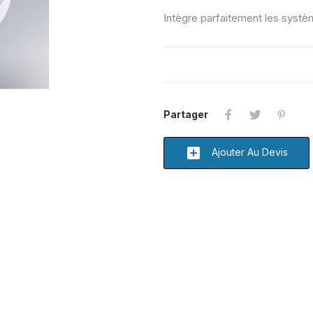
Intègre parfaitement les syst
Partager
add_box
Ajouter Au Devis