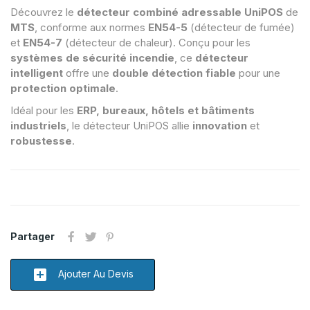
Découvrez le
détecteur combiné adressable UniPOS
de
MTS
, conforme aux normes
EN54-5
(détecteur de fumée)
et
EN54-7
(détecteur de chaleur). Conçu pour les
systèmes de sécurité incendie
, ce
détecteur
intelligent
offre une
double détection fiable
pour une
protection optimale
.
Idéal pour les
ERP, bureaux, hôtels et bâtiments
industriels
, le détecteur UniPOS allie
innovation
et
robustesse
.
Partager
add_box
Ajouter Au Devis