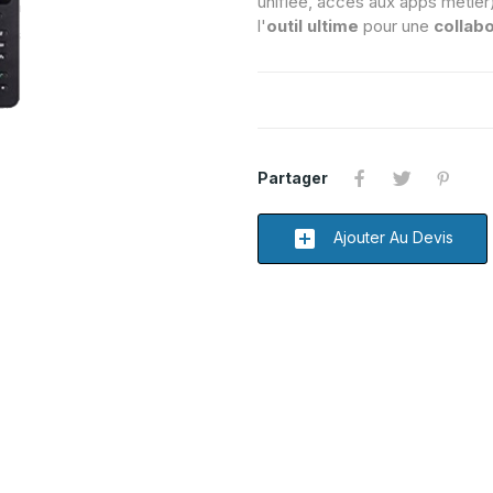
unifiée, accès aux apps métier
l'
outil ultime
pour une
collabo
Partager
add_box
Ajouter Au Devis