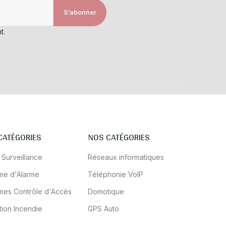
S’abonner
t.
CATÉGORIES
NOS CATÉGORIES
 Surveillance
Réseaux informatiques
me d'Alarme
Téléphonie VoIP
mes Contrôle d'Accès
Domotique
tion Incendie
GPS Auto