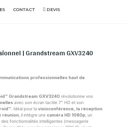
ES
CONTACT
DEVIS
ssionnel | Grandstream GXV3240
ommunications professionnelles haut de
roid™ Grandstream GXV3240
révolutionne vos
nelles
avec son écran tactile 7" HD et son
roid™
. Idéal pour la
visioconférence, la réception
e réunion
, il intègre une
caméra HD 1080p
, un
 des fonctionnalités intelligentes (messagerie