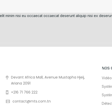
elit minim nisi eu occaecat occaecat deserunt aliquip nisi ex deserun
NOS 
Devant Africa Mall, Avenue Mustapha Hjeij,
Vidéo
Ariana 2091
Systè
+216 71 766 222
Systè
contact@mts.com.tn
Détec