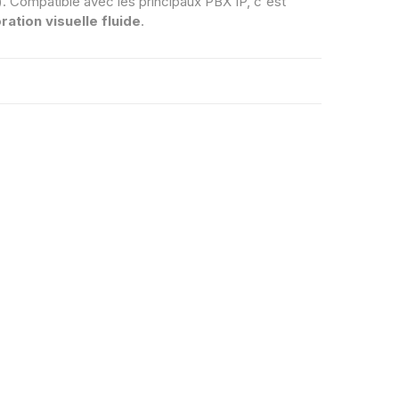
). Compatible avec les principaux PBX IP, c'est
ration visuelle fluide
.