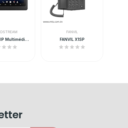
NDSTREAM
FANVIL
Téléphone IP Multimédia Android - GXV3275
FANVIL X1SP
etter