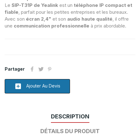
Le
SIP-T31P de Yealink
est un
téléphone IP
compact et
fiable
, parfait pour les petites entreprises et les bureaux.
Avec son
écran 2,4"
et son
audio haute qualité
, il offre
une
communication professionnelle
à prix abordable.
Partager
add_box
Ajouter Au Devis
DESCRIPTION
DÉTAILS DU PRODUIT