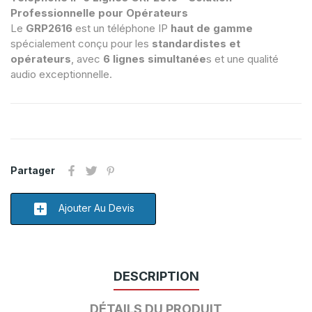
Professionnelle pour Opérateurs
Le
GRP2616
est un téléphone IP
haut de gamme
spécialement conçu pour les
standardistes et
opérateurs
, avec
6 lignes simultanée
s et une qualité
audio exceptionnelle.
Partager
add_box
Ajouter Au Devis
DESCRIPTION
DÉTAILS DU PRODUIT